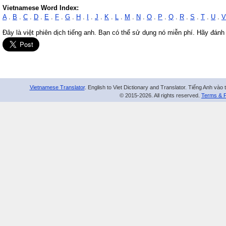
Vietnamese Word Index:
A
.
B
.
C
.
D
.
E
.
F
.
G
.
H
.
I
.
J
.
K
.
L
.
M
.
N
.
O
.
P
.
Q
.
R
.
S
.
T
.
U
.
V
Đây là việt phiên dịch tiếng anh. Bạn có thể sử dụng nó miễn phí. Hãy đánh
Vietnamese Translator
. English to Viet Dictionary and Translator. Tiếng Anh vào 
© 2015-2026. All rights reserved.
Terms & P