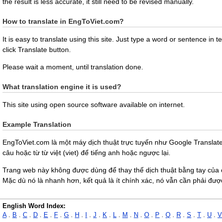
the result is less accurate, it still need to be revised manually.
How to translate in EngToViet.com?
It is easy to translate using this site. Just type a word or sentence i
click Translate button.
Please wait a moment, until translation done.
What translation engine it is used?
This site using open source software available on internet.
Example Translation
EngToViet.com là một máy dịch thuật trực tuyến như Google Translate 
câu hoặc từ từ việt (viet) để tiếng anh hoặc ngược lại.
Trang web này không được dùng để thay thế dịch thuật bằng tay của 
Mặc dù nó là nhanh hơn, kết quả là ít chính xác, nó vẫn cần phải đượ
English Word Index:
A
.
B
.
C
.
D
.
E
.
F
.
G
.
H
.
I
.
J
.
K
.
L
.
M
.
N
.
O
.
P
.
Q
.
R
.
S
.
T
.
U
.
V